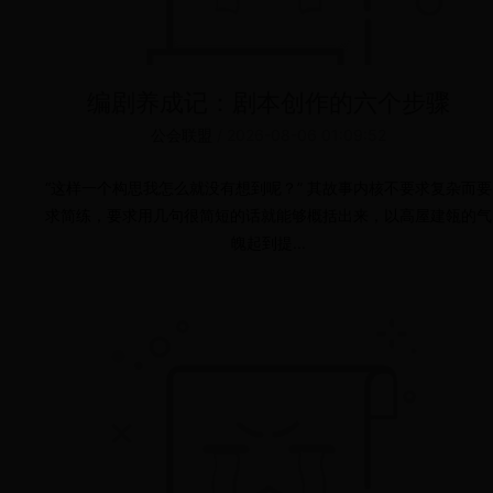
编剧养成记：剧本创作的六个步骤
公会联盟
/
2026-08-06 01:09:52
“这样一个构思我怎么就没有想到呢？” 其故事内核不要求复杂而要
求简练，要求用几句很简短的话就能够概括出来，以高屋建瓴的气
魄起到提...