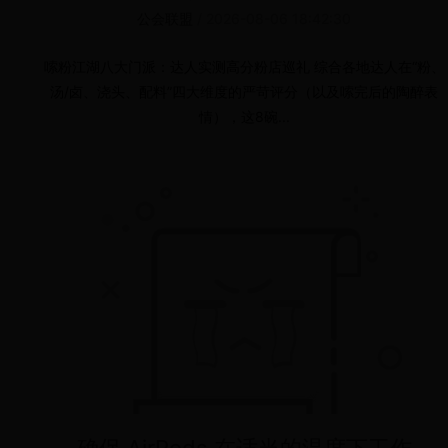
公会联盟
/
2026-08-06 18:42:30
嗦粉江湖八大门派：达人实测高分粉店巡礼 综合各地达人在“粉、
汤/卤、浇头、配料”四大维度的严苛评分（以及嗦完后的陶醉表
情），这8碗...