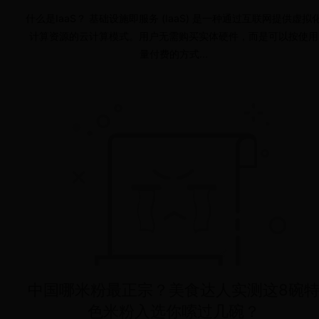
什么是IaaS？ 基础设施即服务 (IaaS) 是一种通过互联网提供虚拟
计算资源的云计算模式。用户无需购买实体硬件，而是可以按使用
量付费的方式...
中国哪米粉最正宗？美食达人实测这8碗
色米粉入选你嗦过几碗？