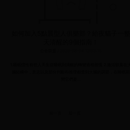
如何加入5點晨型人俱樂部？給夜貓子一
天清醒的9個指南！
公会联盟
/
2026-08-04 12:03:16
1.睡眠慣性有些人天生從睡眠到清醒的轉變過程很慢 2.激活額葉在
腦結構中，意志以及部分判斷和推理都受到大腦的調節，在睡眠期
間它們是...
前一页
后一页