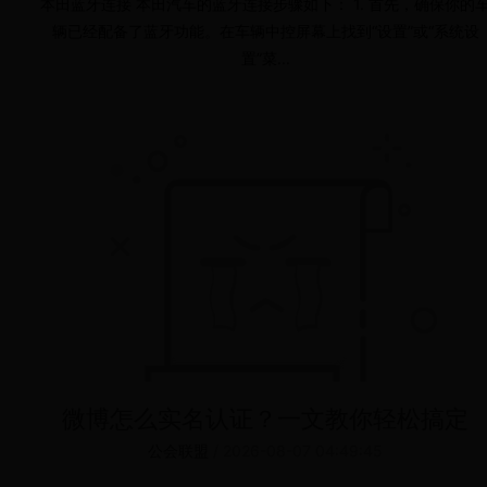
本田蓝牙连接 本田汽车的蓝牙连接步骤如下： 1. 首先，确保你的
辆已经配备了蓝牙功能。在车辆中控屏幕上找到“设置”或“系统设
置”菜...
微博怎么实名认证？一文教你轻松搞定
公会联盟
/
2026-08-07 04:49:45