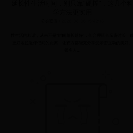
延长性生活时间，别只靠“硬撑”，这几个
学方法更实用
公会联盟
/
2026-08-06 15:42:18
性生活的和谐，从来不是“时间越长越好”，但合理延长亲密时长，
更好地拉近伴侣间的距离，让双方都能充分享受亲密互动的美好。
很多人...