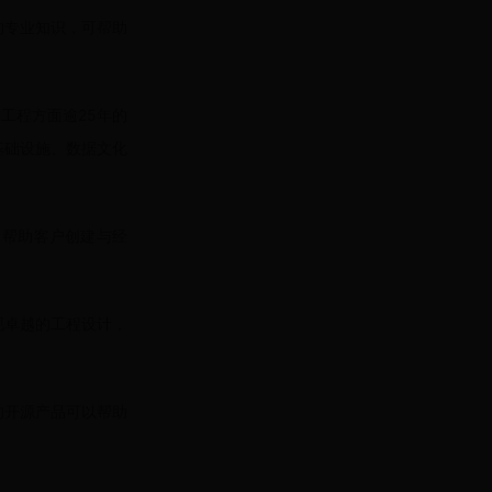
的专业知识，可帮助
工程方面逾25年的
基础设施、数据文化
 帮助客户创建与经
现卓越的工程设计，
的开源产品可以帮助