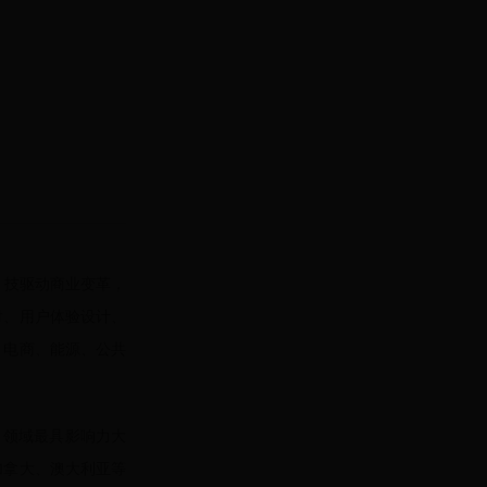
科 技驱动商业变革，
付、用户体验设计、
、电商、能源、公共
开发 领域最具影响力大
加拿大、澳大利亚等