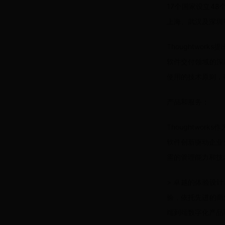
17个国家设立48
上海、武汉及深圳
Thoughtwo
软件交付领域的深
使用的技术原则，
产品和服务：
Thoughtwo
软件创新驱动企业业
需的管理能力和技
> 卓越的体验设
验，依托先进的商
端到端数字化产品