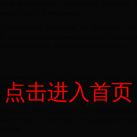
个办公室，拥有超过9000名员工。2004 年进入中国，目前已在北京
等地设立七个办公室，拥 有超过2000名员工。
rks提出了分布式敏捷的概念。依托领先的策略、设计、数据和工程能力，凭
耕、以及遍布全球的分布式团队带来的广泛的技术能力，率 先确定了全
帮助客户快速实现业务价值，被诸多客户誉 为数字化创新合作伙伴。
rks作为全球性软件及咨询公司，帮助致力于数字化的企业，改善IT组织，改
点击进入首页
务发展。Toughtworks通过以下方式帮助企业确定、 规划和构建向
术能力。
计和产品能力-采用“设计为先、数据为源”的方法为客户及其服务对象构 
业模式和产品创新、设计思维、体验设计、产品 战略以及数字化产品演
和服务战略。