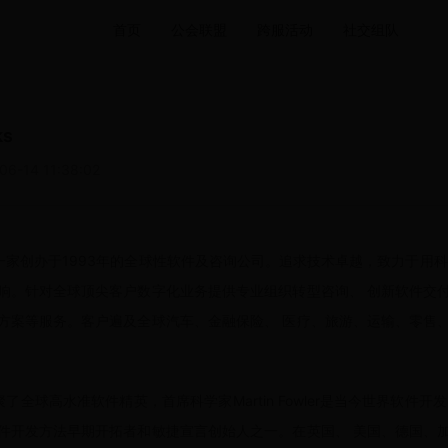
首页
公会联盟
跨服活动
社交组队
ks
06-14 11:38:02
rks是一家创办于1993年的全球性软件及咨询公司。追求技术卓越，致力于用
响。针对全球顶尖客户数字化业务提供专业组织转型咨询、 创新软件交
方案等服务。客户遍及全球汽车、金融保险、 医疗、旅游、运输、零售
ks汇聚了全球高水准软件精英，首席科学家Martin Fowler是当今世界软件
件开发方法早期开拓者和敏捷宣言创始人之一。在英国、 美国、德国、