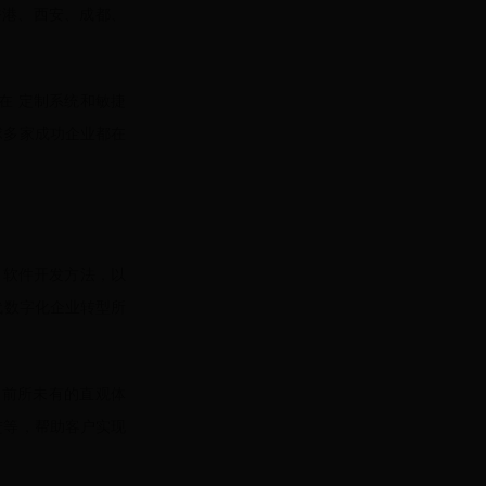
、香港、西安、成都、
借在 定制系统和敏捷
球多家成功企业都在
进 软件开发方法，以
现代数字化企业转型所
建前所未有的直观体
进等，帮助客户实现