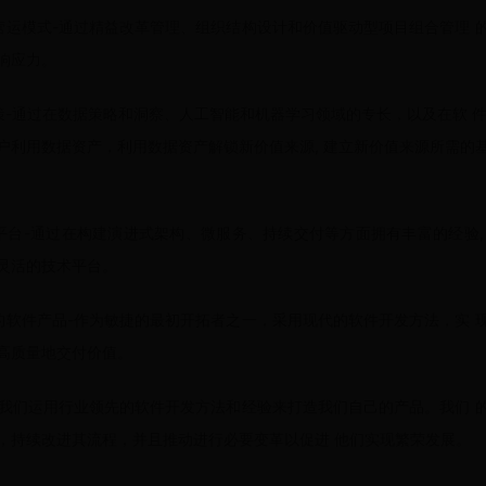
营运模式-通过精益改革管理、组织结构设计和价值驱动型项目组合管理 
响应力。
策-通过在数据策略和洞察、人工智能和机器学习领域的专长，以及在软 件
户利用数据资产，利用数据资产解锁新价值来源, 建立新价值来源所需的
平台-通过在构建演进式架构、微服务、持续交付等方面拥有丰富的经验,
灵活的技术平台。
的软件产品-作为敏捷的最初开拓者之一，采用现代的软件开发方法，实 
高质量地交付价值。
-我们运用行业领先的软件开发方法和经验来打造我们自己的产品。我们 
，持续改进其流程，并且推动进行必要变革以促进 他们实现繁荣发展。