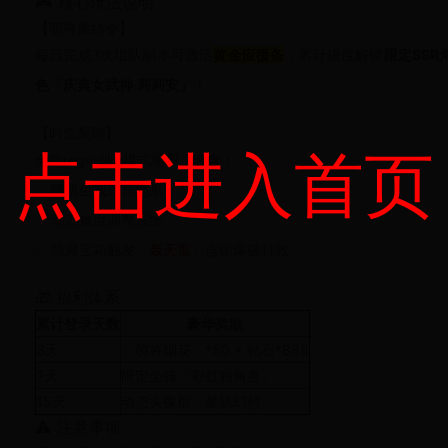
🎮 核心玩法说明
【萌将集结令】
每日完成
可激活
黄金应援条
，累计进度解锁
限定SSR
3次组队副本
色「庆典女武神·莉莉安」
！
【时空裂隙】
点击进入首页
全新roguelike模式地图，包含：
✅ 随机生成迷宫地形
✅ 动态难度调整系统
✅ 隐藏宝箱触发「
轰天雷
」连锁爆破特效
🎁 福利体系
累计登录天数
豪华奖励
3天
「萌将烟花」*50 + 钻石*888
7天
限定坐骑「彩虹独角兽」
15天
动态头像框「星轨幻想」
⚠️ 注意事项