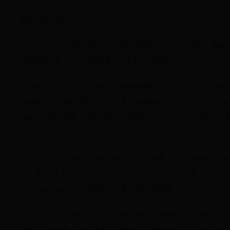
流放之路1e是多少rmb
1、e是6元。《流放之路》中全部剧情地图共分为十大章节，而每
张地图都会有一个中心城镇做为大本营一样的存在。
2、最近E（崇高石，游戏中的换RMB最直接的通货）的比例
5RMB左右，我每天搬到的所有通货换成E最少一天是25E（是稳
的搬到的基础通货，兑换出来的E的数量）日入100往上就是这么
的。
3、人民币。在游戏《流放之路》中，1c换算人民币价格是1EX=
元，因此流100c是可以换600人民币的。《流放之路》
GrindingGearGames研发的一款角色扮演类游戏。EX=6元。
4、A：正如开头所言，这是一个组队BD。与好朋友一起组队，一
刷图，紧密连接。与好朋友双剑合璧，流放随处可去！既然流放