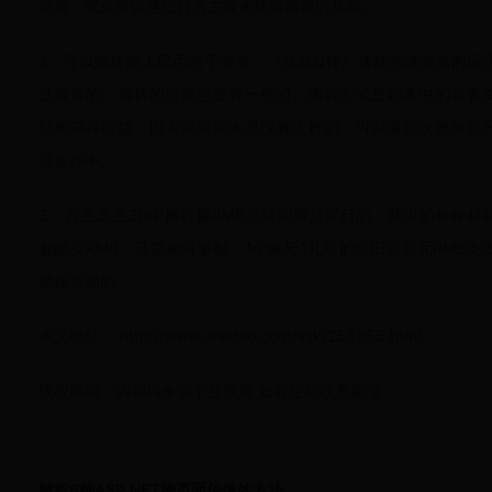
游戏，观众可以通过打赏主播来获得游戏内奖励。
2、可以搬砖赚人民币的手游有：《水浒Q传》这款水浒游戏的玩
是很多的，搬砖的思路也是有一些的。搬砖方式是副本中的装备
励来获得收益，因为高级副本是没有次数的，可以通过次数来提
装备掉率。
3、万王之王3D中搬砖赚RMB是特别很是可行的，其中的种种材
都能卖RMB，只需刷得够勤，1个账号1礼拜的照旧近百元RMB支
是很容易的。
本文地址： http://www.sheitao.com/ask/253355.html
版权声明：内容均来源于互联网 如有侵权联系删除
解析6种ASP.NET跨页面传值的方法