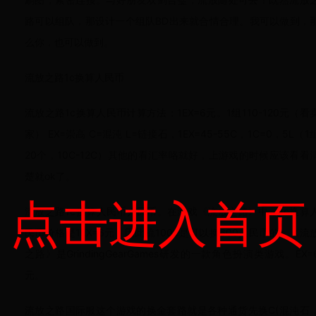
路可以组队，那设计一个组队BD出来就合情合理。我可以做到，
么你，也可以做到。
流放之路1c换算人民币
流放之路1c换算人民币计算方法：1EX=6元。1组110-120元（看
家） EX=崇高 C=混沌 L=链接石，1EX=45-55C，1C=0，5L（1
20个，10C-12C）其他的看汇率咯就好，上游戏的时候应该看看
楚就ok了。
点击进入首页
流放之路1c换算人民币人民币。在游戏《流放之路》中，1c换算
民币价格是1EX=6元，因此流100c是可以换600人民币的。《流
之路》是GrindingGearGames研发的一款角色扮演类游戏。EX=
元。
流放之路国际服这个游戏的换金套路就是各种通货先换C(混沌石