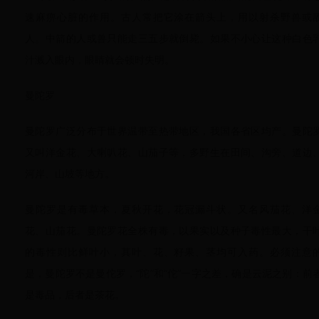
速麻痹心脏的作用。古人常把它涂在箭头上，用以射杀野兽或
人。中箭的人或兽只能走三五步就倒毙。如果不小心让这种白色
汁溅入眼内，眼睛就会顿时失明。
曼陀罗
曼陀罗广泛分布于世界温带至热带地区，我国各省区均产。曼陀
又叫洋金花、大喇叭花、山茄子等，多野生在田间、沟旁、道边
河岸、山坡等地方。
曼陀罗是有毒草本，夏秋开花，花冠漏斗状。又名风茄花、洋
花、山茄花。曼陀罗花全株有毒，以果实以及种子毒性最大，干
的毒性则比鲜叶小，其叶、花、籽果、茎均可入药。必须注意
是，曼陀罗不是曼佗罗，“陀”和“佗”一字之差，确是云泥之别：前
是毒品，后者是茶花。