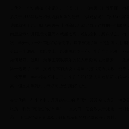
古代的一些史籍如《史记》、《汉书》、《南唐书》等里面，有
多关于以鸩酒赐死和饮鸩酒自杀的记载，“惧鸩忍渴”、“饮鸩止渴”
典故就源于此。如《南唐书·申渐高传》就记载了这样的一则故事
南唐皇帝李升顾虑大臣周本威望太高，难以控制，想诛杀之。有
次，李升倒了一杯“鸩酒”赐给周本。周本察觉了皇上的意图，用御
分出一半酒说：奉给皇上，以表明君臣一心。李升当即色变，不
如何是好。这时，为帝王演戏奏乐的优人申渐高见此情景，一边
舞一边走了上来，接过周本的酒说：请皇上把它赐给我吧。说毕
一饮而尽，将杯揣在怀中走了。李升立即暗遣人带着解药去给申
高，但是未等药到，申渐高已经“脑裂”而死。
在古代的一些小说中，丹顶鹤头上的“丹顶”，常常被认为是一种剧
物质，称为“鹤顶红”或“丹毒”，一旦入口，便会致人于死地，无可
药。但据现代研究者试验，丹顶鹤头顶的红色部位并无毒性。