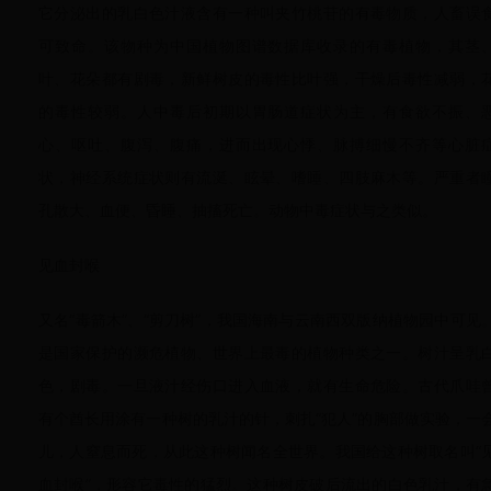
它分泌出的乳白色汁液含有一种叫夹竹桃苷的有毒物质，人畜误
可致命。该物种为中国植物图谱数据库收录的有毒植物，其茎
叶、花朵都有剧毒，新鲜树皮的毒性比叶强，干燥后毒性减弱，
的毒性较弱。人中毒后初期以胃肠道症状为主，有食欲不振、
心、呕吐、腹泻、腹痛，进而出现心悸、脉搏细慢不齐等心脏
状，神经系统症状则有流涎、眩晕、嗜睡、四肢麻木等。严重者
孔散大、血便、昏睡、抽搐死亡。动物中毒症状与之类似。
见血封喉
又名“毒箭木”、“剪刀树”，我国海南与云南西双版纳植物园中可见
是国家保护的濒危植物、世界上最毒的植物种类之一。树汁呈乳
色，剧毒。一旦液汁经伤口进入血液，就有生命危险。古代爪哇
有个酋长用涂有一种树的乳汁的针，刺扎“犯人”的胸部做实验，一
儿，人窒息而死，从此这种树闻名全世界。我国给这种树取名叫“
血封喉”，形容它毒性的猛烈。这种树皮破后流出的白色乳汁，有