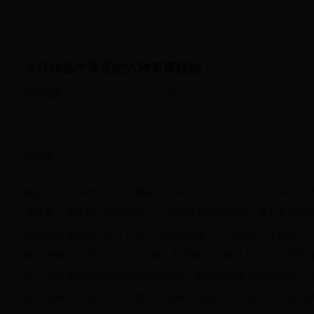
古代作品中常见的六种有毒植物
社交组队
2026-06-14 13:57:46
断肠草
断肠草又名钩吻，还称胡蔓藤、大茶药、山砒霜、烂肠草等。它
身有毒，尤其根、叶毒性最大。断肠草是藤本植物。其主要的毒
物质是葫蔓藤碱。吃下后肠子会变黑粘连，人会腹痛不止而死。
般的解毒方法是洗胃，服炭灰，再用碱水和催吐剂，洗胃后用
豆、金银花和甘草急煎后服用可解毒。断肠草主要分布在浙江、
建、湖南、广东、广西、贵州、云南等省份，它喜欢生长在向阳