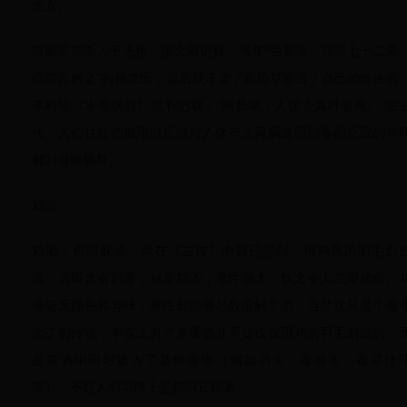
地方。
断肠草能杀人于无形，据文献记载，当年“尝百草，日遇七十二毒
得茶而解之”的神农氏，最后就是尝了断肠草断送了自己的性命的
李时珍《本草纲目》也有记载：“断肠草，人误食其叶者死。”在
代，人们往往把服用以后能对人体产生胃肠道强烈毒副反应的草
都叫做断肠草。
鸩酒
鸩酒，也叫酖酒，早在《左传》中就已提到。用鸩鸟的羽毛划
酒，酒即含有剧毒，就是鸩酒，毒性很大，饮之令人立即毙命。
毒毫无颜色和异味，毒性却能够尽数溶解于酒。当然这只是个被
大了的传说，事实上有许多毒酒并不是仅仅用鸩的羽毛划过的，
是在酒中同时掺入了某种毒物（例如乌头、毒箭木、毒芹汁
等），不过人们习惯上也都叫它鸩酒。