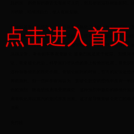
且鹤肉、鹤骨和鹤脑皆无毒并可入药，而且都是滋补增益的药。
方鹤脑，可增强目力，使人夜能见物。
点击进入首页
鹤顶红其实是红信石。红信石就是三氧化二砷的一种天然矿物，
工以后就是著名的砒霜。可能是因为红信石是红色的就用了鹤顶
这个名字，传说古时为官者将它藏在朝冠中，必要时用来自杀。
法国皇帝、著名的军事家拿破仑·波拿巴就是死于砒霜。刘继兴
证，在拿破仑死后，科学家们才从他的身上检验出砒霜，并意识
这种有毒物质的致死作用。拿破仑刚死的时候，官方的定论是他
胃癌而死。但一些科学家却认为，拿破仑卧室的壁纸中含有一种
色的涂剂，随着壁纸逐渐受潮腐烂，这种涂剂中掺杂的砷成分就
逐渐氧化并以蒸汽的形式挥发出来。这才是导致拿破仑死亡的根
原因。
夹竹桃